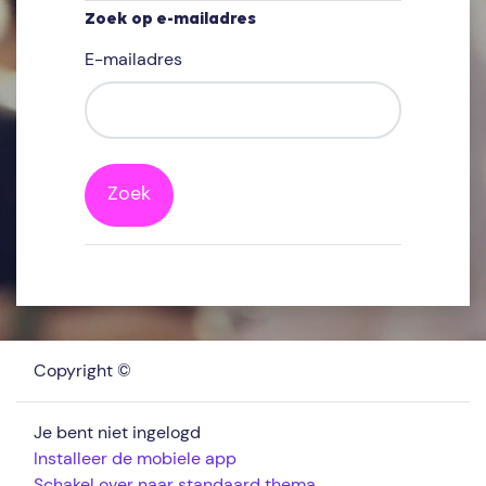
Zoek op e-mailadres
Zoek op e-mailadres
E-mailadres
Copyright ©
Je bent niet ingelogd
Installeer de mobiele app
Schakel over naar standaard thema