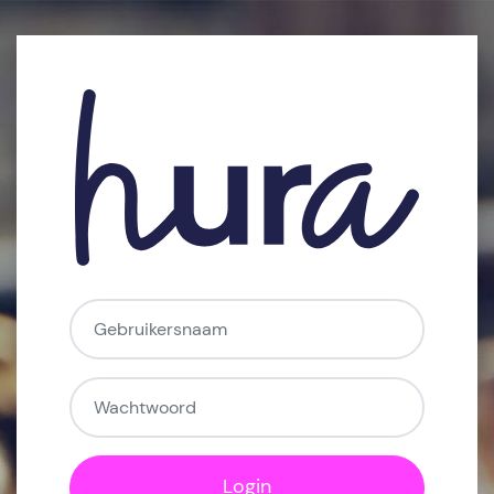
Ga naar hoofdinhoud
Gebruikersnaam
Wachtwoord
Login